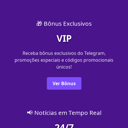
🎁 Bônus Exclusivos
VIP
Receba bônus exclusivos do Telegram,
promoções especiais e códigos promocionais
únicos!
Ver Bônus
📢 Notícias em Tempo Real
24/7