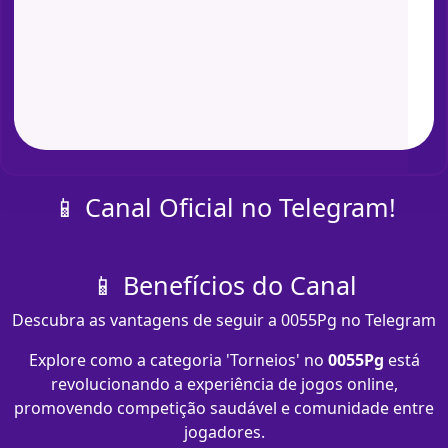
📱 Canal Oficial no Telegram!
📱 Benefícios do Canal
Descubra as vantagens de seguir a 0055Pg no Telegram
Explore como a categoria 'Torneios' no
0055Pg
está
revolucionando a experiência de jogos online,
promovendo competição saudável e comunidade entre
jogadores.