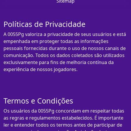
Sitemap
Políticas de Privacidade
A 0055Pg valoriza a privacidade de seus usuários e está
empenhada em proteger todas as informações
pessoais fornecidas durante o uso de nossos canais de
comunicação. Todos os dados coletados são utilizados
exclusivamente para fins de melhoria contínua da
experiência de nossos jogadores.
Termos e Condições
Os usuários da 0055Pg concordam em respeitar todas
as regras e regulamentos estabelecidos. É importante
ler e entender todos os termos antes de participar de