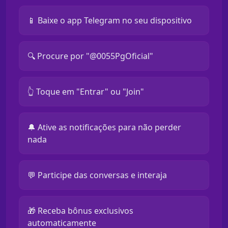
📱 Baixe o app Telegram no seu dispositivo
🔍 Procure por "@0055PgOficial"
👆 Toque em "Entrar" ou "Join"
🔔 Ative as notificações para não perder
nada
💬 Participe das conversas e interaja
🎁 Receba bônus exclusivos
automaticamente