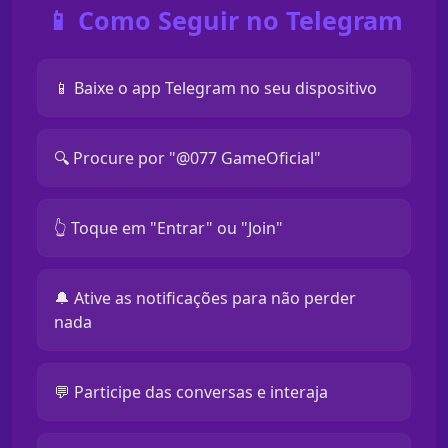
📱 Como Seguir no Telegram
📱 Baixe o app Telegram no seu dispositivo
🔍 Procure por "@077 GameOficial"
👆 Toque em "Entrar" ou "Join"
🔔 Ative as notificações para não perder
nada
💬 Participe das conversas e interaja