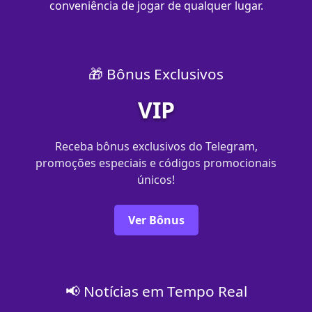
conveniência de jogar de qualquer lugar.
🎁 Bônus Exclusivos
VIP
Receba bônus exclusivos do Telegram,
promoções especiais e códigos promocionais
únicos!
Ver Bônus
📢 Notícias em Tempo Real