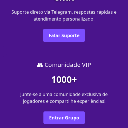
Suporte direto via Telegram, respostas rápidas e
atendimento personalizado!
Falar Suporte
👥 Comunidade VIP
1000+
Junte-se a uma comunidade exclusiva de
jogadores e compartilhe experiências!
Entrar Grupo