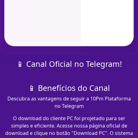
📱 Canal Oficial no Telegram!
📱 Benefícios do Canal
Descubra as vantagens de seguir a 10Pm Plataforma
no Telegram
O download do cliente PC foi projetado para ser
simples e eficiente. Acesse nossa página oficial de
download e clique no botão "Download PC". O sistema