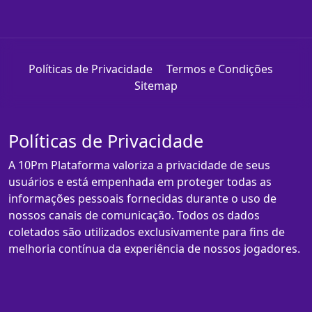
Políticas de Privacidade
Termos e Condições
Sitemap
Políticas de Privacidade
A 10Pm Plataforma valoriza a privacidade de seus
usuários e está empenhada em proteger todas as
informações pessoais fornecidas durante o uso de
nossos canais de comunicação. Todos os dados
coletados são utilizados exclusivamente para fins de
melhoria contínua da experiência de nossos jogadores.