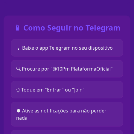
📱 Como Seguir no Telegram
📱 Baixe o app Telegram no seu dispositivo
🔍 Procure por "@10Pm PlataformaOficial"
👆 Toque em "Entrar" ou "Join"
🔔 Ative as notificações para não perder
nada