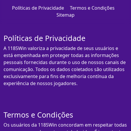
Políticas de Privacidade
Termos e Condições
Sitemap
Políticas de Privacidade
A 1185Win valoriza a privacidade de seus usuários e
está empenhada em proteger todas as informações
pessoais fornecidas durante o uso de nossos canais de
comunicação. Todos os dados coletados são utilizados
exclusivamente para fins de melhoria contínua da
experiência de nossos jogadores.
Termos e Condições
Os usuários da 1185Win concordam em respeitar todas