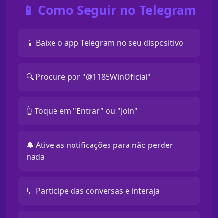
📱 Como Seguir no Telegram
📱 Baixe o app Telegram no seu dispositivo
🔍 Procure por "@1185WinOficial"
👆 Toque em "Entrar" ou "Join"
🔔 Ative as notificações para não perder
nada
💬 Participe das conversas e interaja