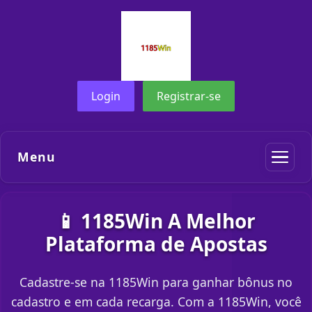
Login
Registrar-se
Menu
📱 1185Win A Melhor
Plataforma de Apostas
Cadastre-se na 1185Win para ganhar bônus no
cadastro e em cada recarga. Com a 1185Win, você