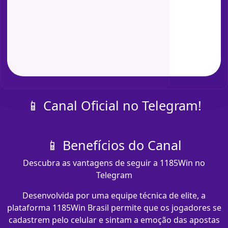
📱 Canal Oficial no Telegram!
📱 Benefícios do Canal
Descubra as vantagens de seguir a 1185Win no
Telegram
Desenvolvida por uma equipe técnica de elite, a
plataforma 1185Win Brasil permite que os jogadores se
cadastrem pelo celular e sintam a emoção das apostas