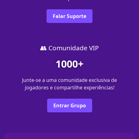
Falar Suporte
👥 Comunidade VIP
1000+
Junte-se a uma comunidade exclusiva de
jogadores e compartilhe experiências!
Entrar Grupo