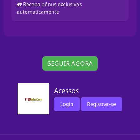
🎁 Receba bônus exclusivos
automaticamente
SEGUIR AGORA
Acessos
Login
Registrar-se