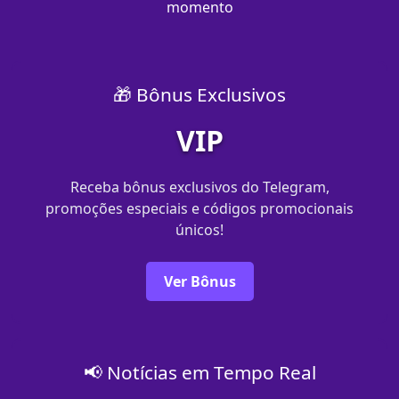
momento
🎁 Bônus Exclusivos
VIP
Receba bônus exclusivos do Telegram,
promoções especiais e códigos promocionais
únicos!
Ver Bônus
📢 Notícias em Tempo Real