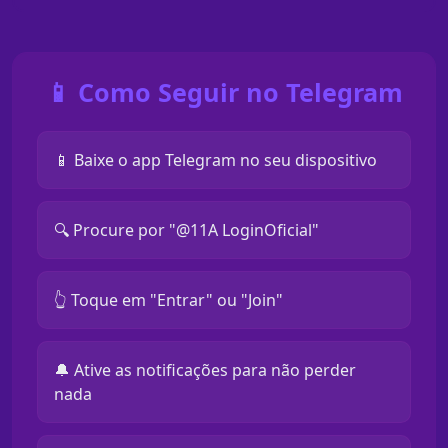
📱 Como Seguir no Telegram
📱 Baixe o app Telegram no seu dispositivo
🔍 Procure por "@11A LoginOficial"
👆 Toque em "Entrar" ou "Join"
🔔 Ative as notificações para não perder
nada