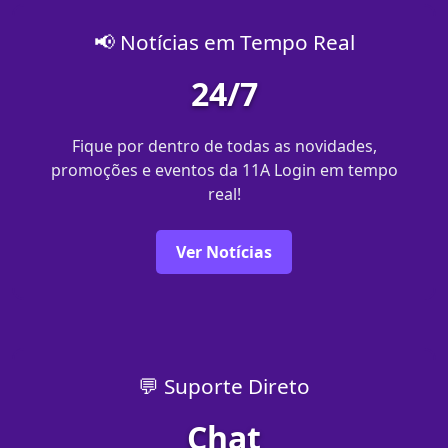
📢 Notícias em Tempo Real
24/7
Fique por dentro de todas as novidades,
promoções e eventos da 11A Login em tempo
real!
Ver Notícias
💬 Suporte Direto
Chat