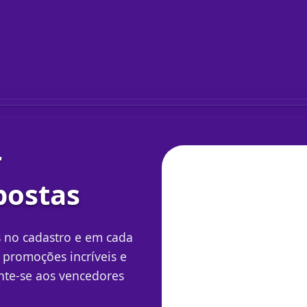
r
postas
 no cadastro e em cada
 promoções incríveis e
unte-se aos vencedores