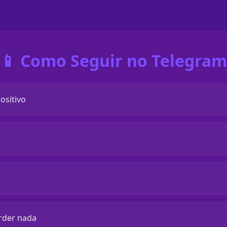
📱 Como Seguir no Telegram
ositivo
erder nada