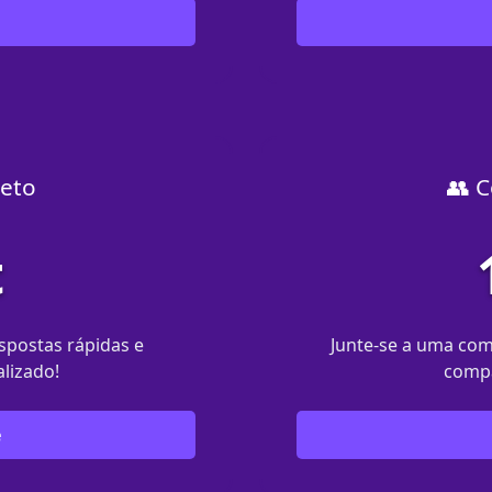
reto
👥 
t
espostas rápidas e
Junte-se a uma com
lizado!
compa
e