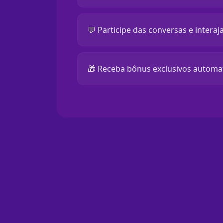
💬 Participe das conversas e interaj
🎁 Receba bônus exclusivos autom