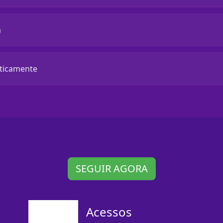
a
aticamente
SEGUIR AGORA
Acessos