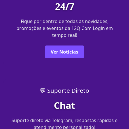
24/7
Fique por dentro de todas as novidades,
promoções e eventos da 12Q Com Login em
tempo real!
Ver Notícias
💬 Suporte Direto
Chat
Suporte direto via Telegram, respostas rápidas e
atendimento personalizado!