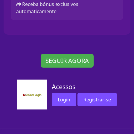
🎁 Receba bônus exclusivos
automaticamente
SEGUIR AGORA
Acessos
Login
Registrar-se