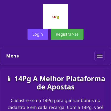
Login
Registrar-se
Menu
📱 14Pg A Melhor Plataforma
de Apostas
Cadastre-se na 14Pg para ganhar bônus no
cadastro e em cada recarga. Com a 14Pg, você