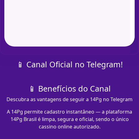
📱 Canal Oficial no Telegram!
📱 Benefícios do Canal
Descubra as vantagens de seguir a 14Pg no Telegram
A 14Pg permite cadastro instantâneo — a plataforma
14Pg Brasil é limpa, segura e oficial, sendo o único
cassino online autorizado.