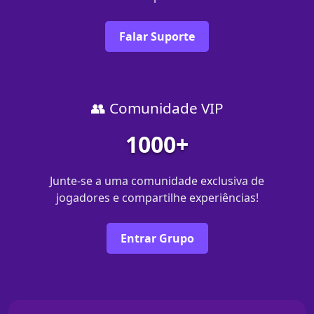
Falar Suporte
👥 Comunidade VIP
1000+
Junte-se a uma comunidade exclusiva de
jogadores e compartilhe experiências!
Entrar Grupo