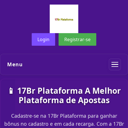
Login
Registrar-se
Menu
📱 17Br Plataforma A Melhor
Plataforma de Apostas
Cadastre-se na 17Br Plataforma para ganhar
bônus no cadastro e em cada recarga. Com a 17Br