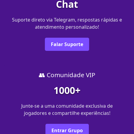
Chat
Suporte direto via Telegram, respostas rápidas e
atendimento personalizado!
Falar Suporte
👥 Comunidade VIP
1000+
Junte-se a uma comunidade exclusiva de
jogadores e compartilhe experiências!
Entrar Grupo