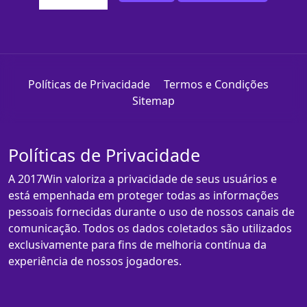
Políticas de Privacidade
Termos e Condições
Sitemap
Políticas de Privacidade
A 2017Win valoriza a privacidade de seus usuários e
está empenhada em proteger todas as informações
pessoais fornecidas durante o uso de nossos canais de
comunicação. Todos os dados coletados são utilizados
exclusivamente para fins de melhoria contínua da
experiência de nossos jogadores.