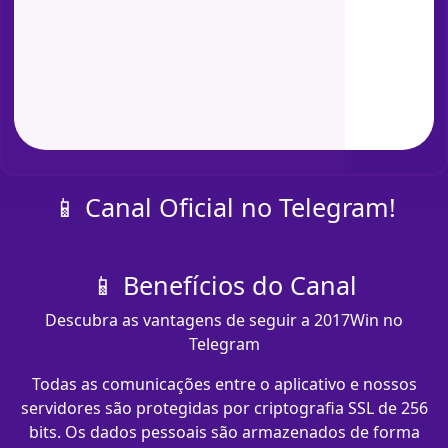
📱 Canal Oficial no Telegram!
📱 Benefícios do Canal
Descubra as vantagens de seguir a 2017Win no
Telegram
Todas as comunicações entre o aplicativo e nossos
servidores são protegidas por criptografia SSL de 256
bits. Os dados pessoais são armazenados de forma