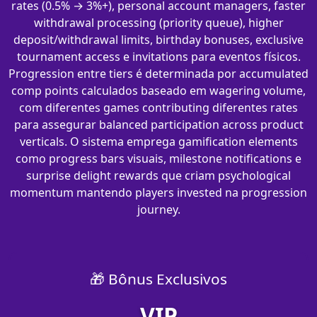
rates (0.5% → 3%+), personal account managers, faster
withdrawal processing (priority queue), higher
deposit/withdrawal limits, birthday bonuses, exclusive
tournament access e invitations para eventos físicos.
Progression entre tiers é determinada por accumulated
comp points calculados baseado em wagering volume,
com diferentes games contributing diferentes rates
para assegurar balanced participation across product
verticals. O sistema emprega gamification elements
como progress bars visuais, milestone notifications e
surprise delight rewards que criam psychological
momentum mantendo players invested na progression
journey.
🎁 Bônus Exclusivos
VIP