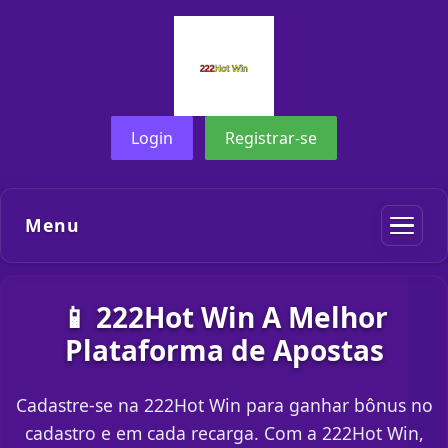
Login
Registrar-se
Menu
📱 222Hot Win A Melhor
Plataforma de Apostas
Cadastre-se na 222Hot Win para ganhar bônus no
cadastro e em cada recarga. Com a 222Hot Win,