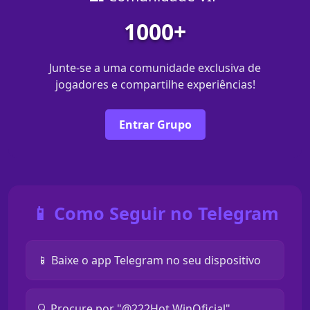
1000+
Junte-se a uma comunidade exclusiva de
jogadores e compartilhe experiências!
Entrar Grupo
📱 Como Seguir no Telegram
📱 Baixe o app Telegram no seu dispositivo
🔍 Procure por "@222Hot WinOficial"