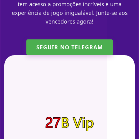
tem acesso a promoções incríveis e uma
experiência de jogo inigualável. Junte-se aos
vencedores agora!
SEGUIR NO TELEGRAM