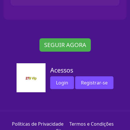
SEGUIR AGORA
Acessos
Login
Registrar-se
Políticas de Privacidade
Termos e Condições