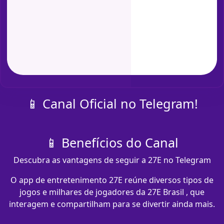
📱 Canal Oficial no Telegram!
📱 Benefícios do Canal
Descubra as vantagens de seguir a 27E no Telegram
O app de entretenimento 27E reúne diversos tipos de
jogos e milhares de jogadores da 27E Brasil , que
interagem e compartilham para se divertir ainda mais.