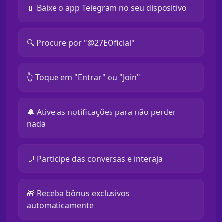
📱 Baixe o app Telegram no seu dispositivo
🔍 Procure por "@27EOficial"
👆 Toque em "Entrar" ou "Join"
🔔 Ative as notificações para não perder
nada
💬 Participe das conversas e interaja
🎁 Receba bônus exclusivos
automaticamente