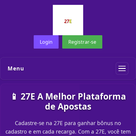
Login
Registrar-se
Menu
📱 27E A Melhor Plataforma
de Apostas
Cadastre-se na 27E para ganhar bônus no
cadastro e em cada recarga. Com a 27E, você tem