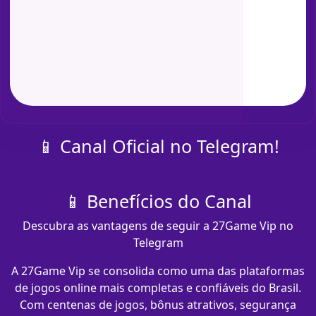
📱 Canal Oficial no Telegram!
📱 Benefícios do Canal
Descubra as vantagens de seguir a 27Game Vip no
Telegram
A 27Game Vip se consolida como uma das plataformas
de jogos online mais completas e confiáveis do Brasil.
Com centenas de jogos, bônus atrativos, segurança