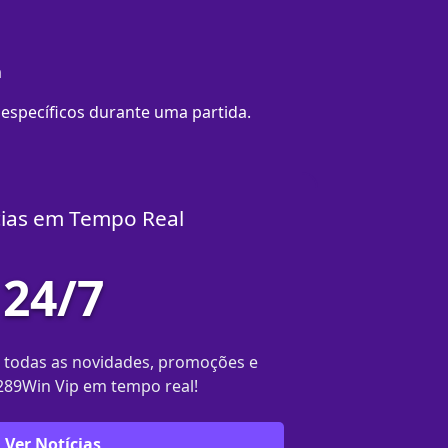
m
specíficos durante uma partida.
cias em Tempo Real
24/7
e todas as novidades, promoções e
289Win Vip em tempo real!
Ver Notícias