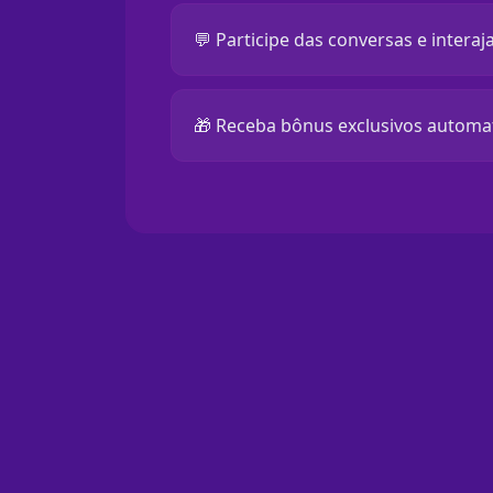
💬 Participe das conversas e interaj
🎁 Receba bônus exclusivos autom