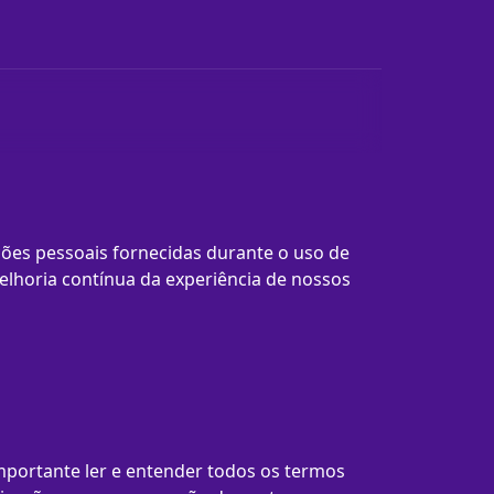
ções pessoais fornecidas durante o uso de
elhoria contínua da experiência de nossos
mportante ler e entender todos os termos