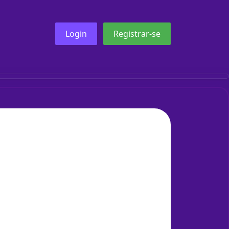
Login
Registrar-se