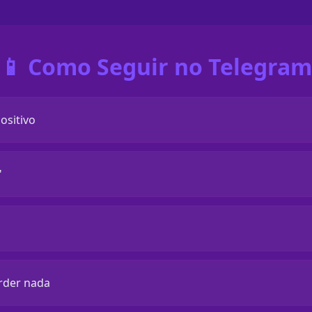
📱 Como Seguir no Telegram
ositivo
"
erder nada