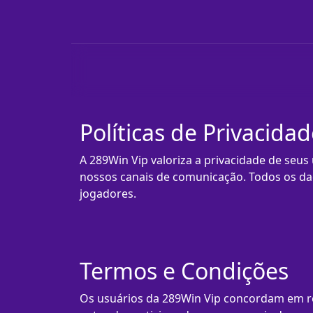
Políticas de Privacida
A 289Win Vip valoriza a privacidade de seu
nossos canais de comunicação. Todos os dad
jogadores.
Termos e Condições
Os usuários da 289Win Vip concordam em res