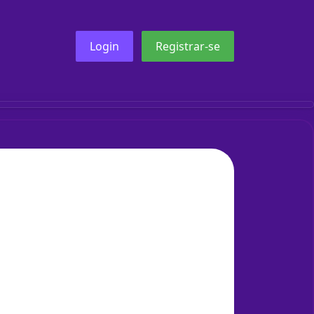
Login
Registrar-se