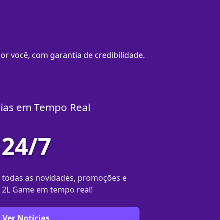
r você, com garantia de credibilidade.
cias em Tempo Real
24/7
e todas as novidades, promoções e
 2L Game em tempo real!
Ver Notícias