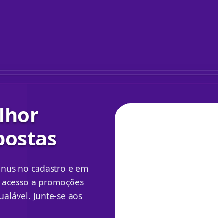
lhor
postas
ônus no cadastro e em
m acesso a promoções
ualável. Junte-se aos