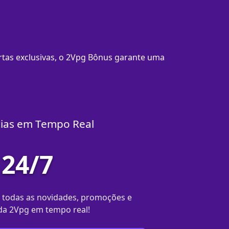
rtas exclusivas, o 2Vpg Bônus garante uma
cias em Tempo Real
24/7
e todas as novidades, promoções e
da 2Vpg em tempo real!