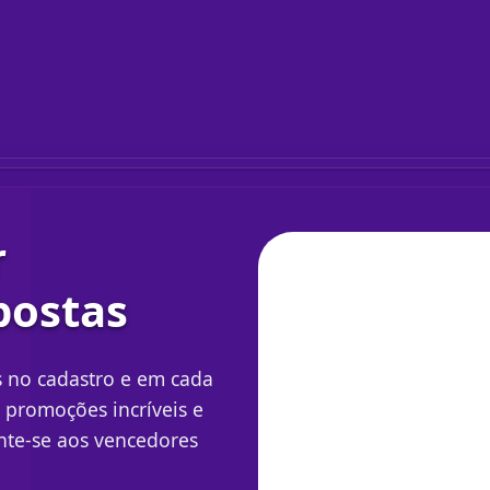
r
postas
 no cadastro e em cada
 promoções incríveis e
unte-se aos vencedores