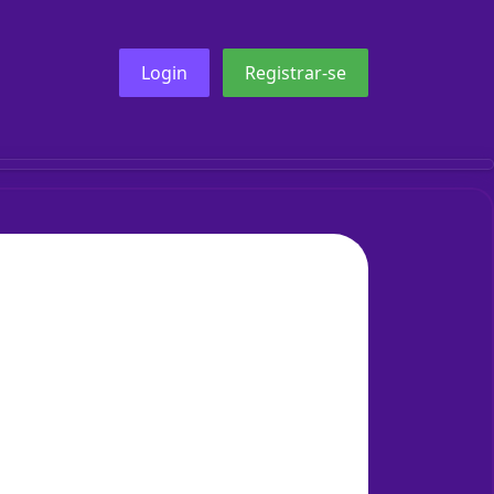
Login
Registrar-se