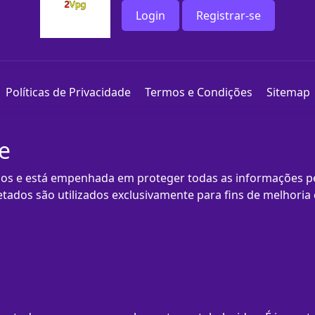
Login
Registrar-se
Políticas de Privacidade
Termos e Condições
Sitemap
de
rios e está empenhada em proteger todas as informações p
tados são utilizados exclusivamente para fins de melhoria