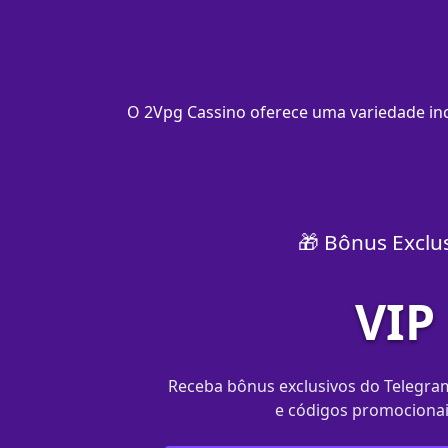
O 2Vpg Cassino oferece uma variedade inc
🎁 Bônus Exclu
VIP
Receba bônus exclusivos do Telegra
e códigos promocionai