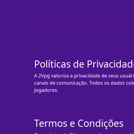
Políticas de Privacida
A 2Vpg valoriza a privacidade de seus usuá
canais de comunicação. Todos os dados cole
jogadores.
Termos e Condições