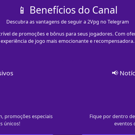
📱 Benefícios do Canal
Descubra as vantagens de seguir a 2Vpg no Telegram
rível de promoções e bônus para seus jogadores. Com ofe
experiência de jogo mais emocionante e recompensadora.
sivos
📢 Notí
m, promoções especiais
Fique por dentro d
s únicos!
eventos 