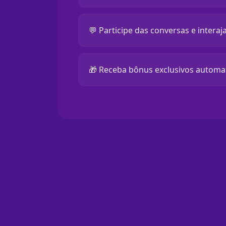
💬 Participe das conversas e interaj
🎁 Receba bônus exclusivos autom