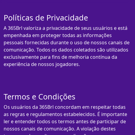
Políticas de Privacidade
A 365Brl valoriza a privacidade de seus usuários e está
empenhada em proteger todas as informações
pessoais fornecidas durante o uso de nossos canais de
comunicação. Todos os dados coletados são utilizados
exclusivamente para fins de melhoria contínua da
experiência de nossos jogadores.
Termos e Condições
Os usuários da 365Brl concordam em respeitar todas
as regras e regulamentos estabelecidos. É importante
ler e entender todos os termos antes de participar de
nossos canais de comunicação. A violação destes