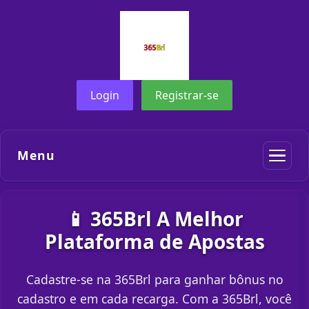
Login
Registrar-se
Menu
📱 365Brl A Melhor
Plataforma de Apostas
Cadastre-se na 365Brl para ganhar bônus no
cadastro e em cada recarga. Com a 365Brl, você