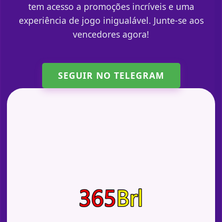
tem acesso a promoções incríveis e uma
experiência de jogo inigualável. Junte-se aos
vencedores agora!
SEGUIR NO TELEGRAM