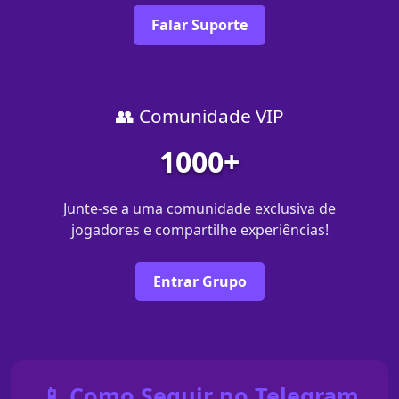
Falar Suporte
👥 Comunidade VIP
1000+
Junte-se a uma comunidade exclusiva de
jogadores e compartilhe experiências!
Entrar Grupo
📱 Como Seguir no Telegram