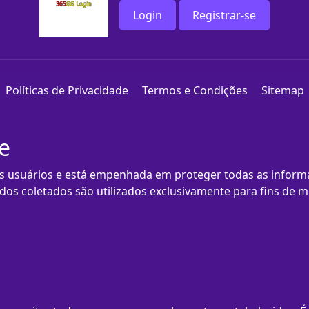
Login
Registrar-se
Políticas de Privacidade
Termos e Condições
Sitemap
de
us usuários e está empenhada em proteger todas as inform
os coletados são utilizados exclusivamente para fins de m