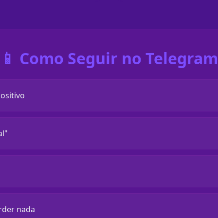
📱 Como Seguir no Telegram
ositivo
l"
erder nada