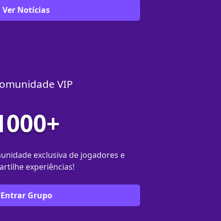
Ver Notícias
Comunidade VIP
1000+
unidade exclusiva de jogadores e
rtilhe experiências!
Entrar Grupo