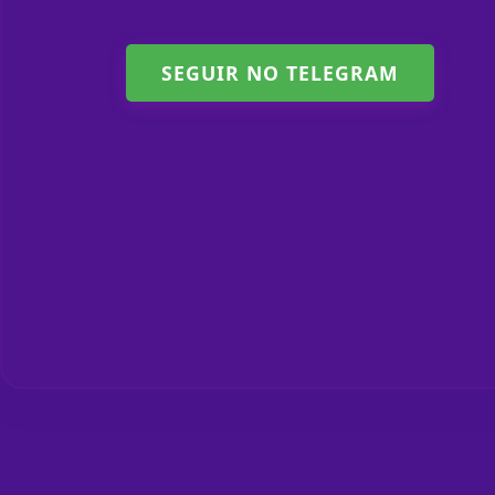
SEGUIR NO TELEGRAM