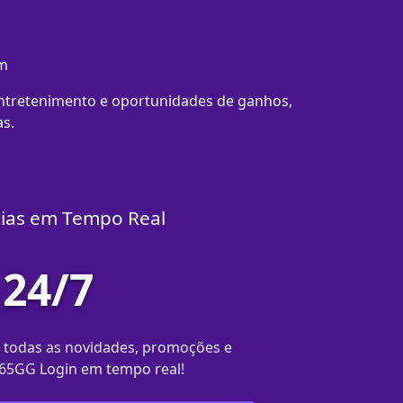
am
tretenimento e oportunidades de ganhos,
as.
cias em Tempo Real
24/7
e todas as novidades, promoções e
65GG Login em tempo real!