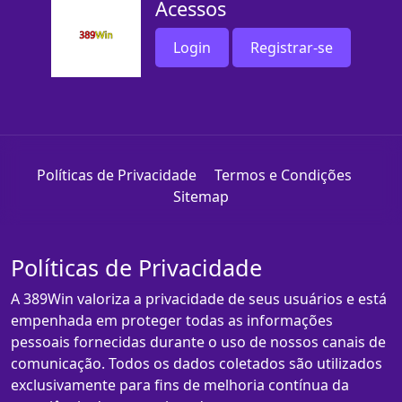
Acessos
Login
Registrar-se
Políticas de Privacidade
Termos e Condições
Sitemap
Políticas de Privacidade
A 389Win valoriza a privacidade de seus usuários e está
empenhada em proteger todas as informações
pessoais fornecidas durante o uso de nossos canais de
comunicação. Todos os dados coletados são utilizados
exclusivamente para fins de melhoria contínua da