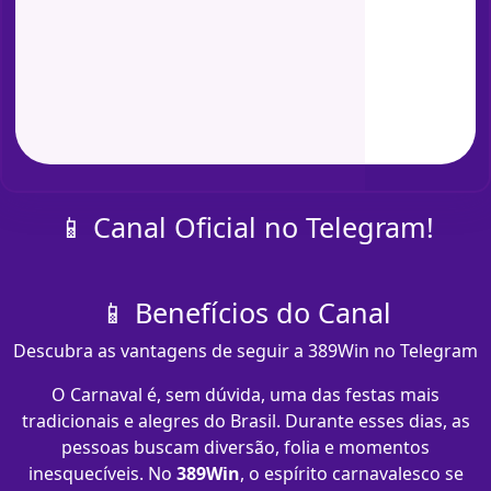
📱 Canal Oficial no Telegram!
📱 Benefícios do Canal
Descubra as vantagens de seguir a 389Win no Telegram
O Carnaval é, sem dúvida, uma das festas mais
tradicionais e alegres do Brasil. Durante esses dias, as
pessoas buscam diversão, folia e momentos
inesquecíveis. No
389Win
, o espírito carnavalesco se