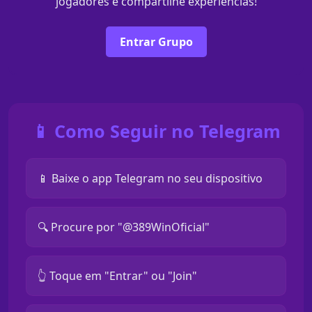
jogadores e compartilhe experiências!
Entrar Grupo
📱 Como Seguir no Telegram
📱 Baixe o app Telegram no seu dispositivo
🔍 Procure por "@389WinOficial"
👆 Toque em "Entrar" ou "Join"