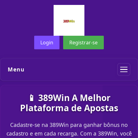
Login
Registrar-se
Menu
📱 389Win A Melhor
Plataforma de Apostas
Cadastre-se na 389Win para ganhar bônus no
cadastro e em cada recarga. Com a 389Win, você