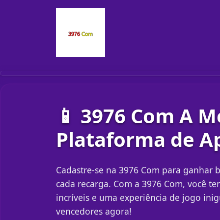
📱 3976 Com A M
Plataforma de A
Cadastre-se na 3976 Com para ganhar 
cada recarga. Com a 3976 Com, você t
incríveis e uma experiência de jogo inig
vencedores agora!