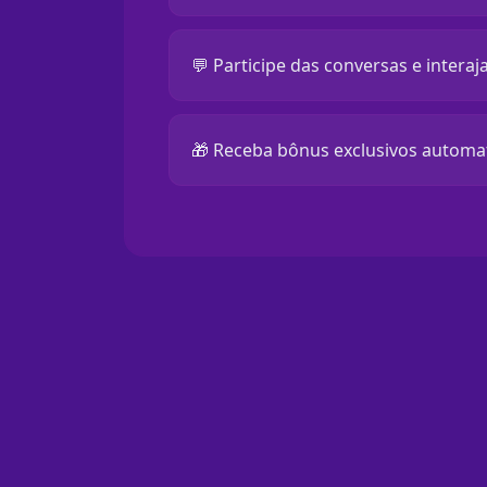
💬 Participe das conversas e interaj
🎁 Receba bônus exclusivos autom