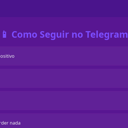
📱 Como Seguir no Telegram
ositivo
erder nada