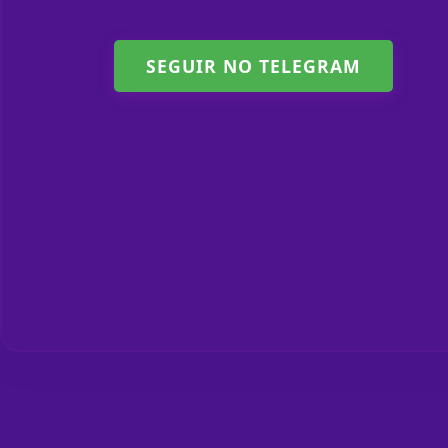
SEGUIR NO TELEGRAM