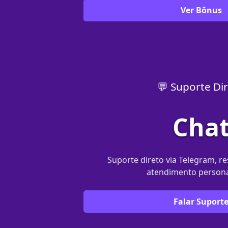
Ver Bônus
💬 Suporte Di
Cha
Suporte direto via Telegram, r
atendimento persona
Falar Suport