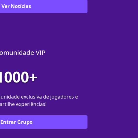
Ver Notícias
Comunidade VIP
1000+
unidade exclusiva de jogadores e
rtilhe experiências!
Entrar Grupo