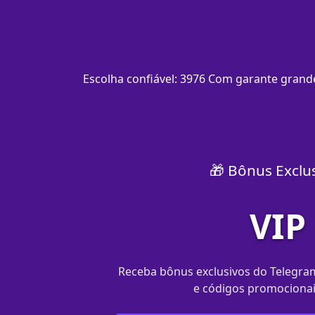
Escolha confiável: 3976 Com garante gran
🎁 Bônus Exclu
VIP
Receba bônus exclusivos do Telegra
e códigos promocionai