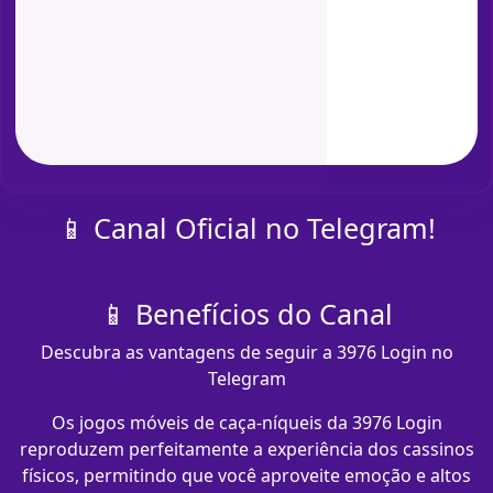
📱 Canal Oficial no Telegram!
📱 Benefícios do Canal
Descubra as vantagens de seguir a 3976 Login no
Telegram
Os jogos móveis de caça-níqueis da 3976 Login
reproduzem perfeitamente a experiência dos cassinos
físicos, permitindo que você aproveite emoção e altos