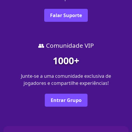
Falar Suporte
👥 Comunidade VIP
1000+
Junte-se a uma comunidade exclusiva de
jogadores e compartilhe experiências!
Entrar Grupo