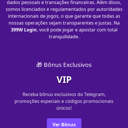
dados pessoais e transações financeiras. Além disso,
somos licenciados e regulamentados por autoridades
internacionais de jogos, o que garante que todas as
nossas operações sejam transparentes e justas. Na
399W Login
, você pode jogar e apostar com total
tranquilidade.
🎁 Bônus Exclusivos
VIP
Receba bônus exclusivos do Telegram,
promoções especiais e códigos promocionais
únicos!
Ver Bônus