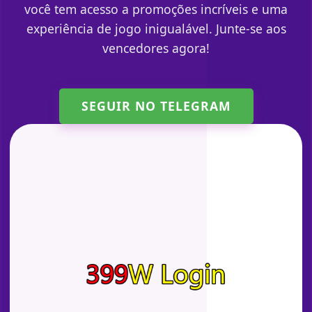
você tem acesso a promoções incríveis e uma
experiência de jogo inigualável. Junte-se aos
vencedores agora!
SEGUIR NO TELEGRAM