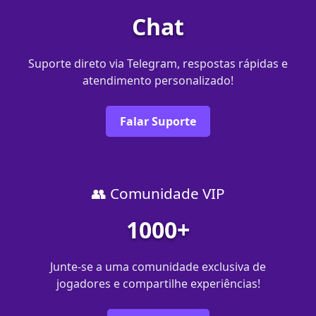
Chat
Suporte direto via Telegram, respostas rápidas e
atendimento personalizado!
Falar Suporte
👥 Comunidade VIP
1000+
Junte-se a uma comunidade exclusiva de
jogadores e compartilhe experiências!