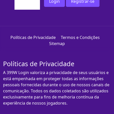
Login
Registrar-se
Políticas de Privacidade
Termos e Condições
Sitemap
Políticas de Privacidade
A 399W Login valoriza a privacidade de seus usuários e
está empenhada em proteger todas as informações
pessoais fornecidas durante o uso de nossos canais de
comunicação. Todos os dados coletados são utilizados
exclusivamente para fins de melhoria contínua da
experiência de nossos jogadores.