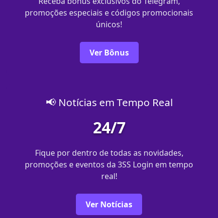
Receba bônus exclusivos do Telegram,
promoções especiais e códigos promocionais
únicos!
Ver Bônus
📢 Notícias em Tempo Real
24/7
Fique por dentro de todas as novidades,
promoções e eventos da 3SS Login em tempo
real!
Ver Notícias