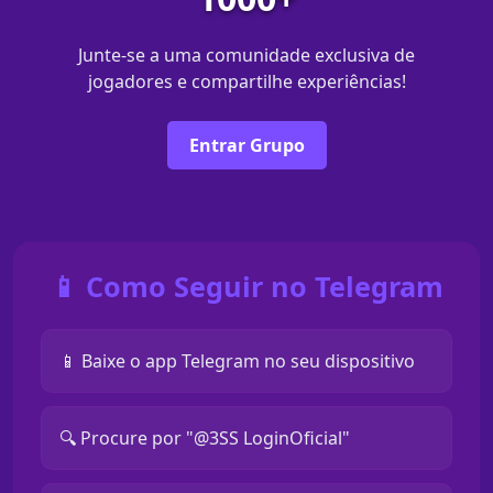
Junte-se a uma comunidade exclusiva de
jogadores e compartilhe experiências!
Entrar Grupo
📱 Como Seguir no Telegram
📱 Baixe o app Telegram no seu dispositivo
🔍 Procure por "@3SS LoginOficial"