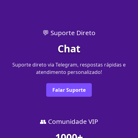
💬 Suporte Direto
Chat
Suporte direto via Telegram, respostas rápidas e
atendimento personalizado!
Falar Suporte
👥 Comunidade VIP
1000+