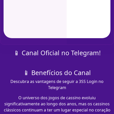
📱 Canal Oficial no Telegram!
📱 Benefícios do Canal
Descubra as vantagens de seguir a 3SS Login no
Telegram
O universo dos jogos de cassino evoluiu
significativamente ao longo dos anos, mas os cassinos
clássicos continuam a ter um lugar especial no coração