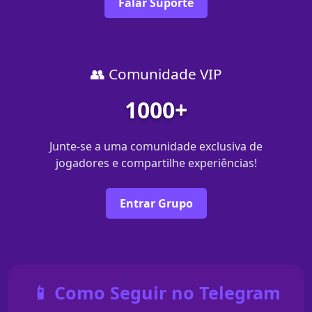
Falar Suporte
👥 Comunidade VIP
1000+
Junte-se a uma comunidade exclusiva de
jogadores e compartilhe experiências!
Entrar Grupo
📱 Como Seguir no Telegram