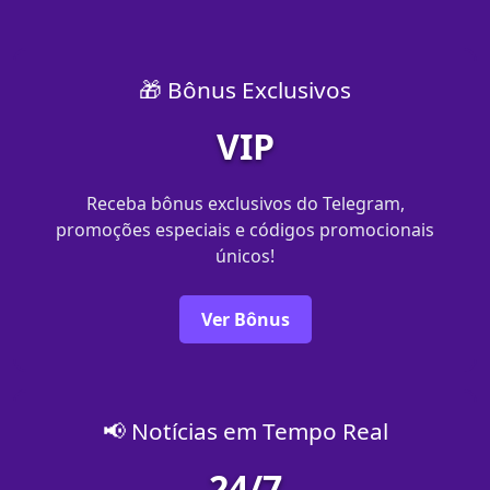
🎁 Bônus Exclusivos
VIP
Receba bônus exclusivos do Telegram,
promoções especiais e códigos promocionais
únicos!
Ver Bônus
📢 Notícias em Tempo Real
24/7