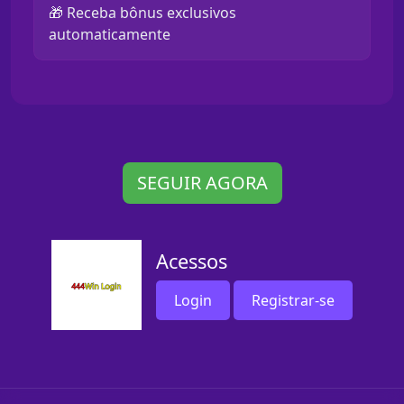
🎁 Receba bônus exclusivos
automaticamente
SEGUIR AGORA
Acessos
Login
Registrar-se