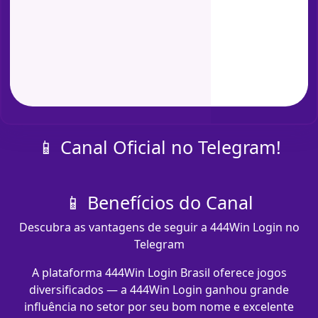
📱 Canal Oficial no Telegram!
📱 Benefícios do Canal
Descubra as vantagens de seguir a 444Win Login no
Telegram
A plataforma 444Win Login Brasil oferece jogos
diversificados — a 444Win Login ganhou grande
influência no setor por seu bom nome e excelente