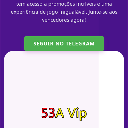
tem acesso a promoções incríveis e uma
experiência de jogo inigualável. Junte-se aos
vencedores agora!
SEGUIR NO TELEGRAM