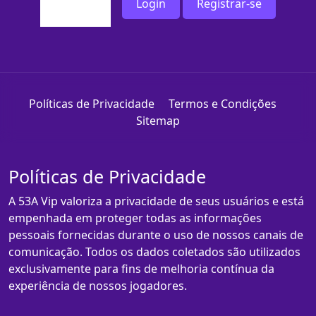
Login
Registrar-se
Políticas de Privacidade
Termos e Condições
Sitemap
Políticas de Privacidade
A 53A Vip valoriza a privacidade de seus usuários e está
empenhada em proteger todas as informações
pessoais fornecidas durante o uso de nossos canais de
comunicação. Todos os dados coletados são utilizados
exclusivamente para fins de melhoria contínua da
experiência de nossos jogadores.