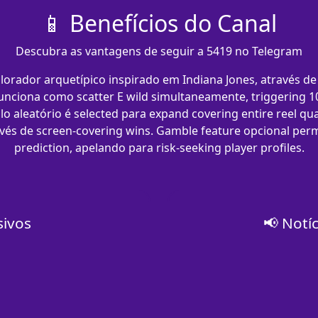
📱 Benefícios do Canal
Descubra as vantagens de seguir a 5419 no Telegram
xplorador arquetípico inspirado em Indiana Jones, através 
 funciona como scatter E wild simultaneamente, triggering
o aleatório é selected para expand covering entire reel 
és de screen-covering wins. Gamble feature opcional permi
prediction, apelando para risk-seeking player profiles.
sivos
📢 Notí