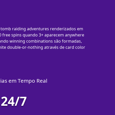
de tomb raiding adventures renderizados em
 10 free spins quando 3+ aparecem anywhere
quando winning combinations são formadas,
te double-or-nothing através de card color
cias em Tempo Real
24/7