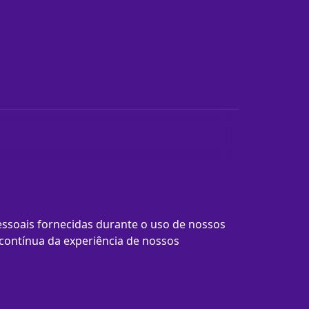
essoais fornecidas durante o uso de nossos
 contínua da experiência de nossos