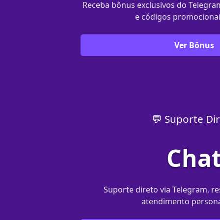
Receba bônus exclusivos do Telegra
e códigos promocionai
Ver Bônus
💬 Suporte Di
Cha
Suporte direto via Telegram, r
atendimento persona