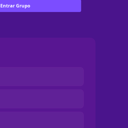
Entrar Grupo