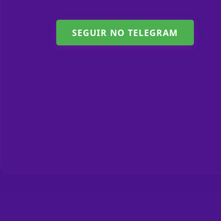
SEGUIR NO TELEGRAM