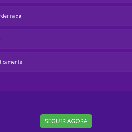
erder nada
a
aticamente
SEGUIR AGORA