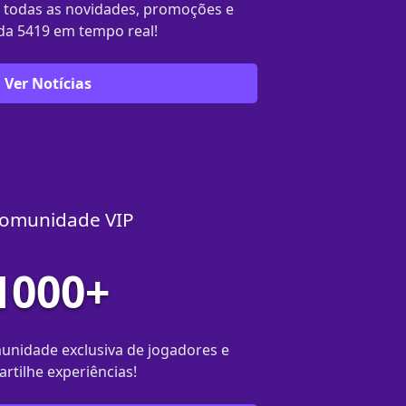
e todas as novidades, promoções e
da 5419 em tempo real!
Ver Notícias
Comunidade VIP
1000+
unidade exclusiva de jogadores e
rtilhe experiências!