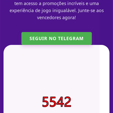
tem acesso a promoções incríveis e uma
experiência de jogo inigualável. Junte-se aos
vencedores agora!
SEGUIR NO TELEGRAM