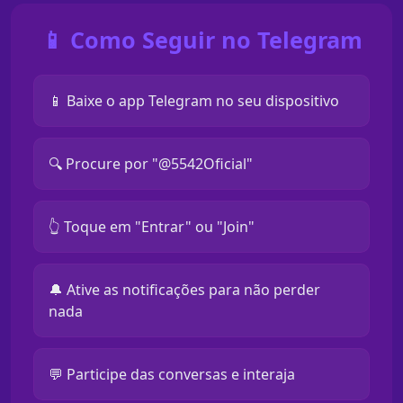
📱 Como Seguir no Telegram
📱 Baixe o app Telegram no seu dispositivo
🔍 Procure por "@5542Oficial"
👆 Toque em "Entrar" ou "Join"
🔔 Ative as notificações para não perder
nada
💬 Participe das conversas e interaja