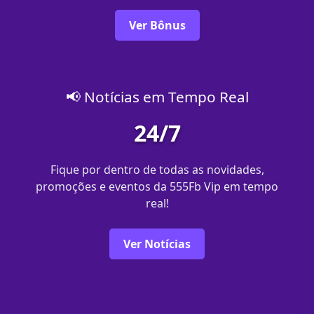
Ver Bônus
📢 Notícias em Tempo Real
24/7
Fique por dentro de todas as novidades,
promoções e eventos da 555Fb Vip em tempo
real!
Ver Notícias