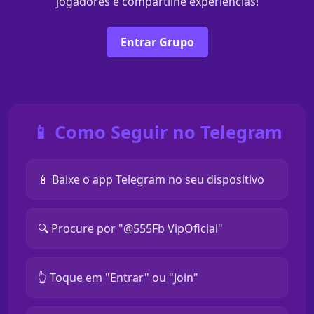
jogadores e compartilhe experiências!
Entrar Grupo
📱 Como Seguir no Telegram
📱 Baixe o app Telegram no seu dispositivo
🔍 Procure por "@555Fb VipOficial"
👆 Toque em "Entrar" ou "Join"