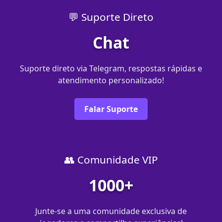
💬 Suporte Direto
Chat
Suporte direto via Telegram, respostas rápidas e
atendimento personalizado!
Falar Suporte
👥 Comunidade VIP
1000+
Junte-se a uma comunidade exclusiva de