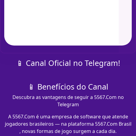
📱 Canal Oficial no Telegram!
📱 Benefícios do Canal
Descubra as vantagens de seguir a 5567.Com no
Telegram
A 5567.Com é uma empresa de software que atende
jogadores brasileiros — na plataforma 5567.Com Brasil
, novas formas de jogo surgem a cada dia.