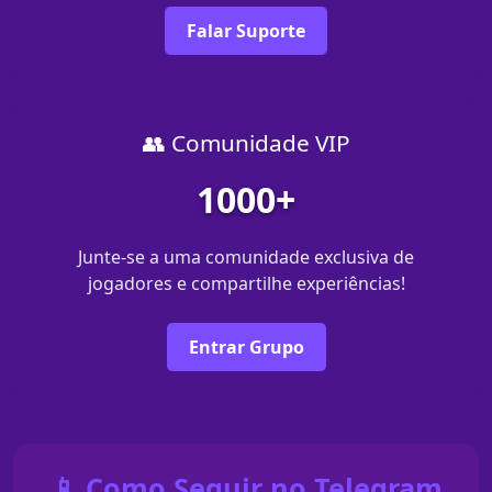
Falar Suporte
👥 Comunidade VIP
1000+
Junte-se a uma comunidade exclusiva de
jogadores e compartilhe experiências!
Entrar Grupo
📱 Como Seguir no Telegram