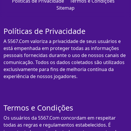
Políticas de Privacidade
Termos e Condições
Sitemap
Políticas de Privacidade
A 5567.Com valoriza a privacidade de seus usuários e
está empenhada em proteger todas as informações
pessoais fornecidas durante o uso de nossos canais de
comunicação. Todos os dados coletados são utilizados
exclusivamente para fins de melhoria contínua da
experiência de nossos jogadores.
Termos e Condições
Os usuários da 5567.Com concordam em respeitar
todas as regras e regulamentos estabelecidos. É