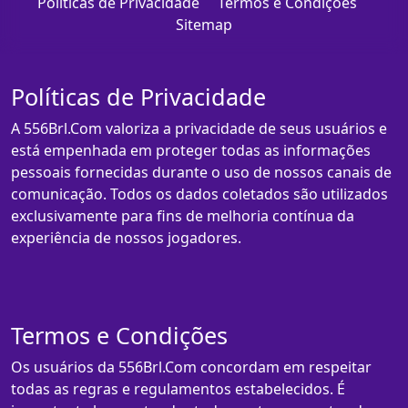
Políticas de Privacidade
Termos e Condições
Sitemap
Políticas de Privacidade
A 556Brl.Com valoriza a privacidade de seus usuários e
está empenhada em proteger todas as informações
pessoais fornecidas durante o uso de nossos canais de
comunicação. Todos os dados coletados são utilizados
exclusivamente para fins de melhoria contínua da
experiência de nossos jogadores.
Termos e Condições
Os usuários da 556Brl.Com concordam em respeitar
todas as regras e regulamentos estabelecidos. É