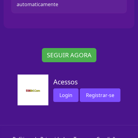
automaticamente
SEGUIR AGORA
Acessos
Login
Registrar-se