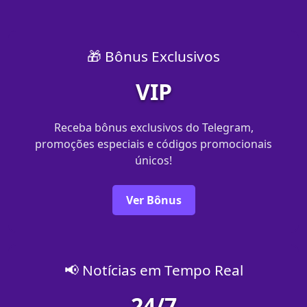
🎁 Bônus Exclusivos
VIP
Receba bônus exclusivos do Telegram,
promoções especiais e códigos promocionais
únicos!
Ver Bônus
📢 Notícias em Tempo Real
24/7