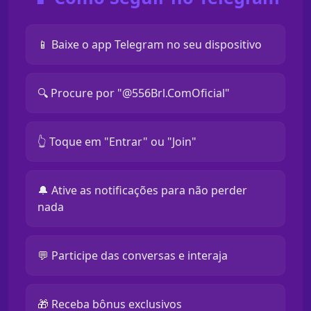
📱 Baixe o app Telegram no seu dispositivo
🔍 Procure por "@556Brl.ComOficial"
👆 Toque em "Entrar" ou "Join"
🔔 Ative as notificações para não perder
nada
💬 Participe das conversas e interaja
🎁 Receba bônus exclusivos