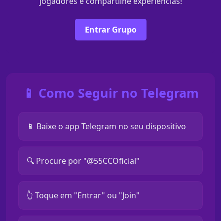
jogadores e compartilhe experiências!
Entrar Grupo
📱 Como Seguir no Telegram
📱 Baixe o app Telegram no seu dispositivo
🔍 Procure por "@55CCOficial"
👆 Toque em "Entrar" ou "Join"