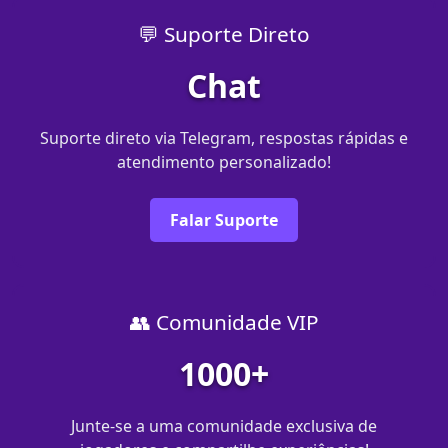
💬 Suporte Direto
Chat
Suporte direto via Telegram, respostas rápidas e
atendimento personalizado!
Falar Suporte
👥 Comunidade VIP
1000+
Junte-se a uma comunidade exclusiva de