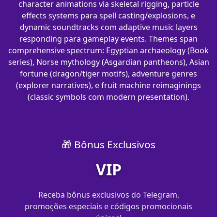
character animations via skeletal rigging, particle
effects systems para spell casting/explosions, e
dynamic soundtracks com adaptive music layers
responding para gameplay events. Themes span
comprehensive spectrum: Egyptian archaeology (Book
series), Norse mythology (Asgardian pantheons), Asian
fortune (dragon/tiger motifs), adventure genres
(explorer narratives), e fruit machine reimaginings
(classic symbols com modern presentation).
🎁 Bônus Exclusivos
VIP
Receba bônus exclusivos do Telegram,
promoções especiais e códigos promocionais