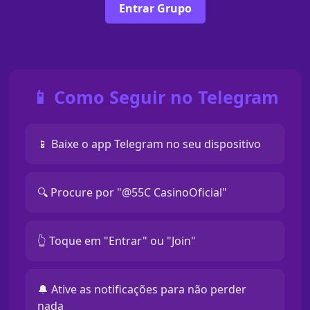
Entrar Grupo
📱 Como Seguir no Telegram
📱 Baixe o app Telegram no seu dispositivo
🔍 Procure por "@55C CasinoOficial"
👆 Toque em "Entrar" ou "Join"
🔔 Ative as notificações para não perder
nada