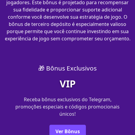
jogadores. Este bônus é projetado para recompensar
sua fidelidade e proporcionar suporte adicional
conforme você desenvolve sua estratégia de jogo. O
bônus de terceiro depósito é especialmente valioso
porque permite que você continue investindo em sua
experiência de jogo sem comprometer seu orçamento.
🎁 Bônus Exclusivos
VIP
Receba bônus exclusivos do Telegram,
promoções especiais e códigos promocionais
únicos!
Ver Bônus