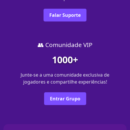
Falar Suporte
👥 Comunidade VIP
1000+
Junte-se a uma comunidade exclusiva de
jogadores e compartilhe experiências!
Entrar Grupo