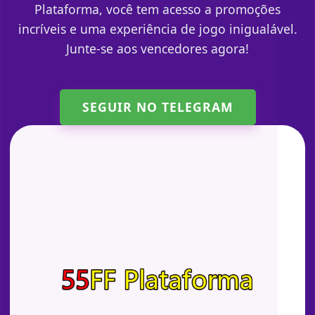
Plataforma, você tem acesso a promoções
incríveis e uma experiência de jogo inigualável.
Junte-se aos vencedores agora!
SEGUIR NO TELEGRAM