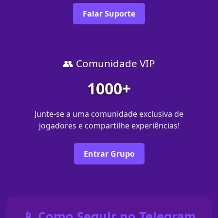
Falar Suporte
👥 Comunidade VIP
1000+
Junte-se a uma comunidade exclusiva de
jogadores e compartilhe experiências!
Entrar Grupo
📱 Como Seguir no Telegram