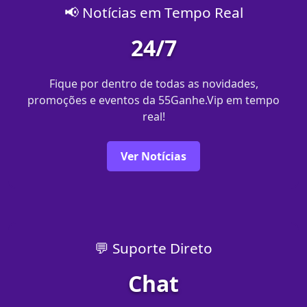
📢 Notícias em Tempo Real
24/7
Fique por dentro de todas as novidades,
promoções e eventos da 55Ganhe.Vip em tempo
real!
Ver Notícias
💬 Suporte Direto
Chat