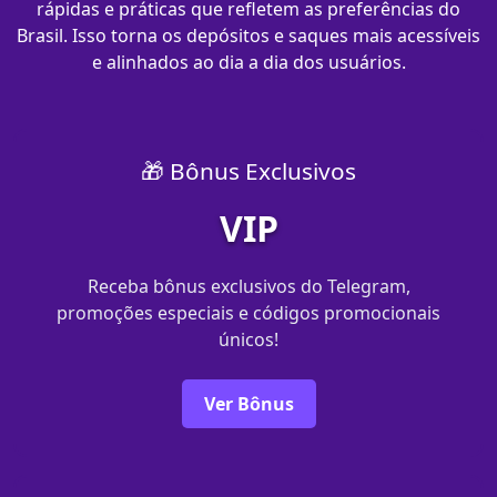
rápidas e práticas que refletem as preferências do
Brasil. Isso torna os depósitos e saques mais acessíveis
e alinhados ao dia a dia dos usuários.
🎁 Bônus Exclusivos
VIP
Receba bônus exclusivos do Telegram,
promoções especiais e códigos promocionais
únicos!
Ver Bônus