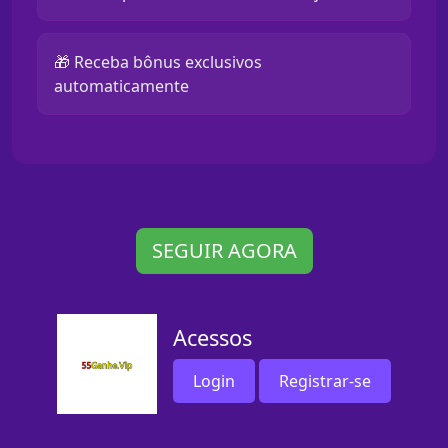
🎁 Receba bônus exclusivos
automaticamente
SEGUIR AGORA
Acessos
Login
Registrar-se