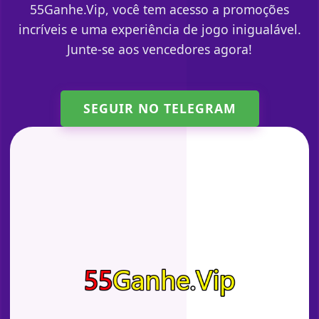
55Ganhe.Vip, você tem acesso a promoções
incríveis e uma experiência de jogo inigualável.
Junte-se aos vencedores agora!
SEGUIR NO TELEGRAM