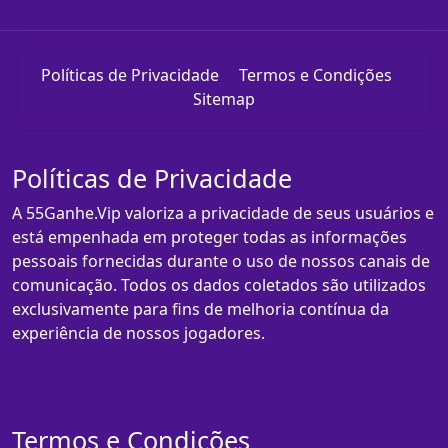
Políticas de Privacidade
Termos e Condições
Sitemap
Políticas de Privacidade
A 55Ganhe.Vip valoriza a privacidade de seus usuários e
está empenhada em proteger todas as informações
pessoais fornecidas durante o uso de nossos canais de
comunicação. Todos os dados coletados são utilizados
exclusivamente para fins de melhoria contínua da
experiência de nossos jogadores.
Termos e Condições