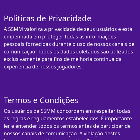
Políticas de Privacidade
A 55MM valoriza a privacidade de seus usuários e está
empenhada em proteger todas as informações
pessoais fornecidas durante o uso de nossos canais de
comunicação. Todos os dados coletados são utilizados
exclusivamente para fins de melhoria contínua da
experiência de nossos jogadores.
Termos e Condições
Os usuários da 55MM concordam em respeitar todas
as regras e regulamentos estabelecidos. É importante
ler e entender todos os termos antes de participar de
nossos canais de comunicação. A violação destes