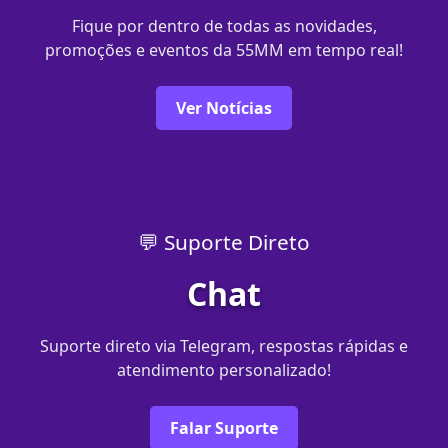
Fique por dentro de todas as novidades,
promoções e eventos da 55MM em tempo real!
Ver Notícias
💬 Suporte Direto
Chat
Suporte direto via Telegram, respostas rápidas e
atendimento personalizado!
Falar Suporte