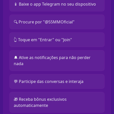
📱 Baixe o app Telegram no seu dispositivo
🔍 Procure por "@55MMOficial"
👆 Toque em "Entrar" ou "Join"
🔔 Ative as notificações para não perder
nada
💬 Participe das conversas e interaja
🎁 Receba bônus exclusivos
automaticamente