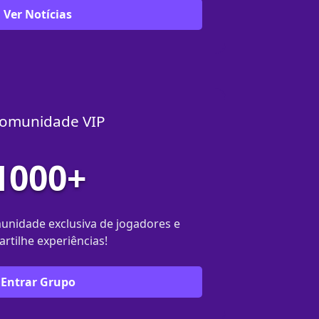
Ver Notícias
Comunidade VIP
1000+
unidade exclusiva de jogadores e
rtilhe experiências!
Entrar Grupo