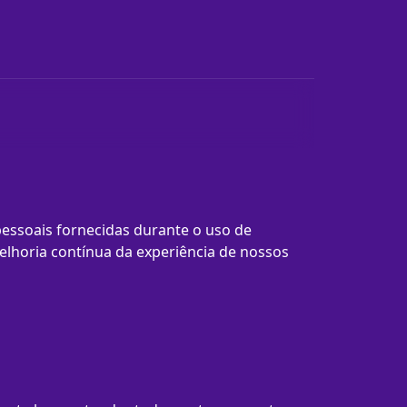
essoais fornecidas durante o uso de
elhoria contínua da experiência de nossos