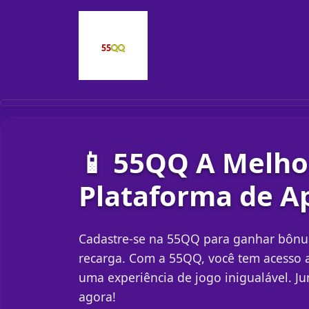
📱 55QQ A Melho
Plataforma de A
Cadastre-se na 55QQ para ganhar bônu
recarga. Com a 55QQ, você tem acesso a
uma experiência de jogo inigualável. J
agora!