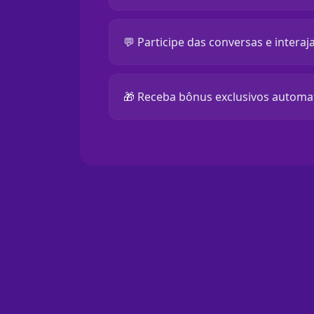
💬 Participe das conversas e interaj
🎁 Receba bônus exclusivos autom