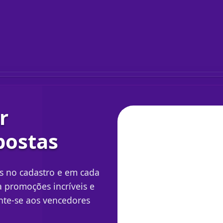
r
postas
s no cadastro e em cada
 promoções incríveis e
unte-se aos vencedores