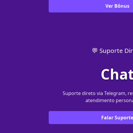
Ver Bônus
💬 Suporte Di
Cha
Suporte direto via Telegram, r
atendimento persona
Falar Suport