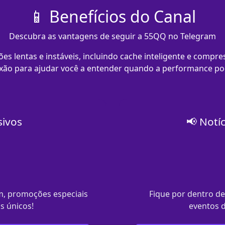
📱 Benefícios do Canal
Descubra as vantagens de seguir a 55QQ no Telegram
xões lentas e instáveis, incluindo cache inteligente e com
xão para ajudar você a entender quando a performance pod
sivos
📢 Notí
m, promoções especiais
Fique por dentro d
s únicos!
eventos 