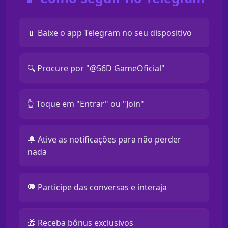
📱 Baixe o app Telegram no seu dispositivo
🔍 Procure por "@56D GameOficial"
👆 Toque em "Entrar" ou "Join"
🔔 Ative as notificações para não perder
nada
💬 Participe das conversas e interaja
🎁 Receba bônus exclusivos