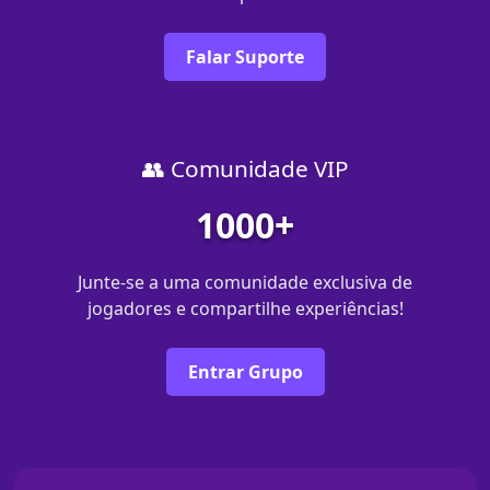
Falar Suporte
👥 Comunidade VIP
1000+
Junte-se a uma comunidade exclusiva de
jogadores e compartilhe experiências!
Entrar Grupo