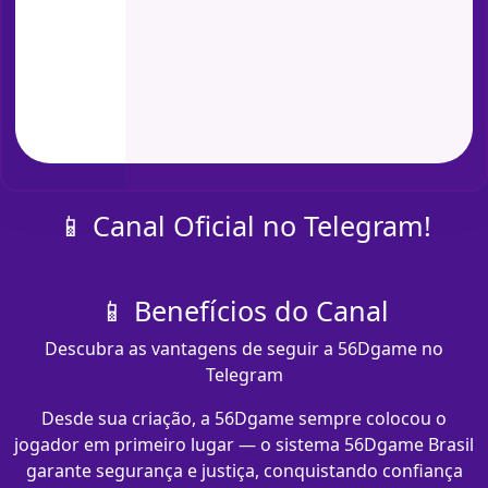
📱 Canal Oficial no Telegram!
📱 Benefícios do Canal
Descubra as vantagens de seguir a 56Dgame no
Telegram
Desde sua criação, a 56Dgame sempre colocou o
jogador em primeiro lugar — o sistema 56Dgame Brasil
garante segurança e justiça, conquistando confiança