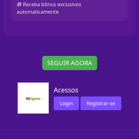
🎁 Receba bônus exclusivos
automaticamente
SEGUIR AGORA
Acessos
Login
Registrar-se