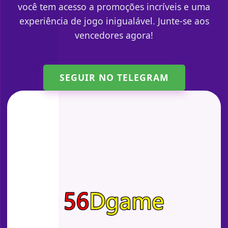
você tem acesso a promoções incríveis e uma
experiência de jogo inigualável. Junte-se aos
vencedores agora!
SEGUIR NO TELEGRAM