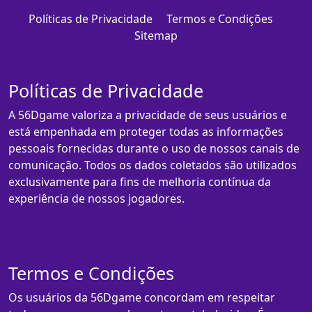
Políticas de Privacidade
Termos e Condições
Sitemap
Políticas de Privacidade
A 56Dgame valoriza a privacidade de seus usuários e
está empenhada em proteger todas as informações
pessoais fornecidas durante o uso de nossos canais de
comunicação. Todos os dados coletados são utilizados
exclusivamente para fins de melhoria contínua da
experiência de nossos jogadores.
Termos e Condições
Os usuários da 56Dgame concordam em respeitar