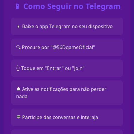
📱 Como Seguir no Telegram
📱 Baixe o app Telegram no seu dispositivo
🔍 Procure por "@56DgameOficial"
👆 Toque em "Entrar" ou "Join"
🔔 Ative as notificações para não perder
nada
💬 Participe das conversas e interaja