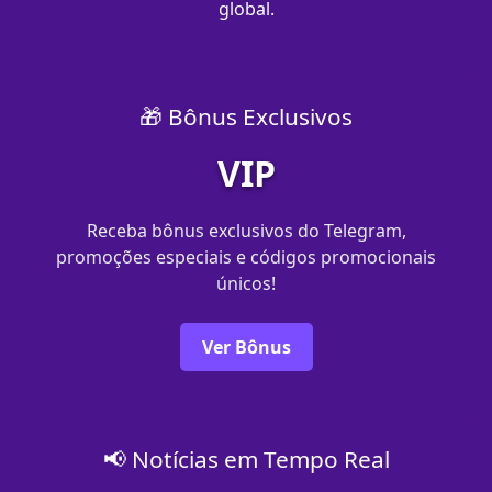
global.
🎁 Bônus Exclusivos
VIP
Receba bônus exclusivos do Telegram,
promoções especiais e códigos promocionais
únicos!
Ver Bônus
📢 Notícias em Tempo Real