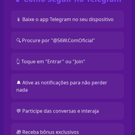
📱 Baixe o app Telegram no seu dispositivo
🔍 Procure por "@56W.ComOficial"
👆 Toque em "Entrar" ou "Join"
🔔 Ative as notificações para não perder
nada
💬 Participe das conversas e interaja
🎁 Receba bônus exclusivos