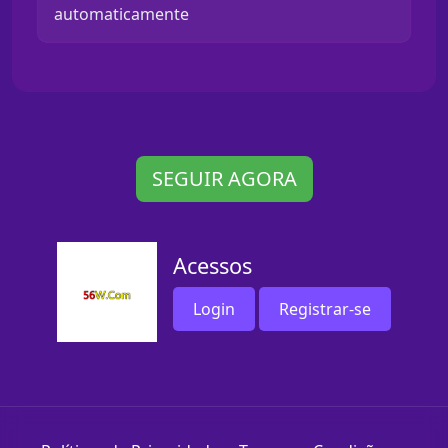
automaticamente
SEGUIR AGORA
Acessos
Login
Registrar-se