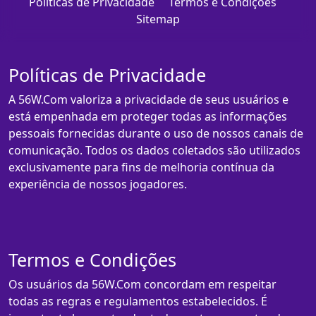
Políticas de Privacidade
Termos e Condições
Sitemap
Políticas de Privacidade
A 56W.Com valoriza a privacidade de seus usuários e
está empenhada em proteger todas as informações
pessoais fornecidas durante o uso de nossos canais de
comunicação. Todos os dados coletados são utilizados
exclusivamente para fins de melhoria contínua da
experiência de nossos jogadores.
Termos e Condições
Os usuários da 56W.Com concordam em respeitar
todas as regras e regulamentos estabelecidos. É