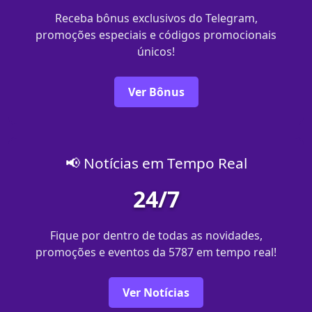
Receba bônus exclusivos do Telegram,
promoções especiais e códigos promocionais
únicos!
Ver Bônus
📢 Notícias em Tempo Real
24/7
Fique por dentro de todas as novidades,
promoções e eventos da 5787 em tempo real!
Ver Notícias