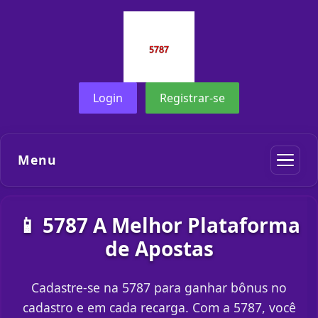
Login
Registrar-se
Menu
📱 5787 A Melhor Plataforma
de Apostas
Cadastre-se na 5787 para ganhar bônus no
cadastro e em cada recarga. Com a 5787, você