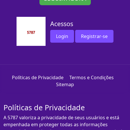
Acessos
Login
Registrar-se
Políticas de Privacidade
Termos e Condições
Sitemap
Políticas de Privacidade
A 5787 valoriza a privacidade de seus usuários e está
empenhada em proteger todas as informações