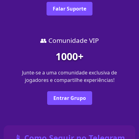
Falar Suporte
👥 Comunidade VIP
1000+
Junte-se a uma comunidade exclusiva de
jogadores e compartilhe experiências!
Entrar Grupo
📱 Como Seguir no Telegram