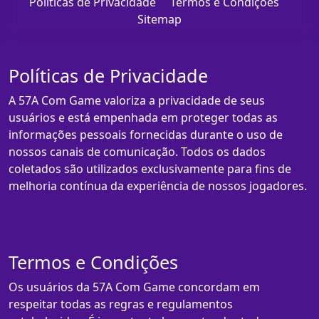
Políticas de Privacidade
Termos e Condições
Sitemap
Políticas de Privacidade
A 57A Com Game valoriza a privacidade de seus
usuários e está empenhada em proteger todas as
informações pessoais fornecidas durante o uso de
nossos canais de comunicação. Todos os dados
coletados são utilizados exclusivamente para fins de
melhoria contínua da experiência de nossos jogadores.
Termos e Condições
Os usuários da 57A Com Game concordam em
respeitar todas as regras e regulamentos