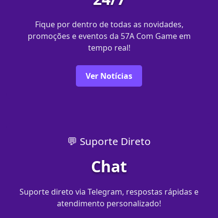
Fique por dentro de todas as novidades,
promoções e eventos da 57A Com Game em
tempo real!
Ver Notícias
💬 Suporte Direto
Chat
Suporte direto via Telegram, respostas rápidas e
atendimento personalizado!