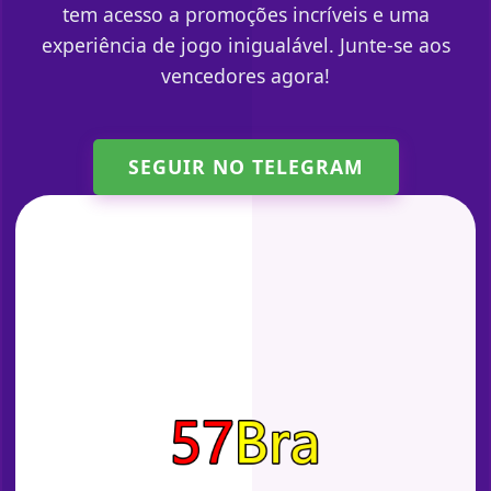
tem acesso a promoções incríveis e uma
experiência de jogo inigualável. Junte-se aos
vencedores agora!
SEGUIR NO TELEGRAM