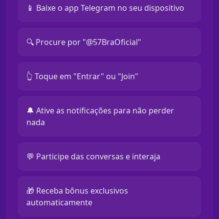
📱 Baixe o app Telegram no seu dispositivo
🔍 Procure por "@57BraOficial"
👆 Toque em "Entrar" ou "Join"
🔔 Ative as notificações para não perder
nada
💬 Participe das conversas e interaja
🎁 Receba bônus exclusivos
automaticamente