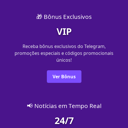
🎁 Bônus Exclusivos
VIP
Receba bônus exclusivos do Telegram,
promoções especiais e códigos promocionais
únicos!
Ver Bônus
📢 Notícias em Tempo Real
24/7