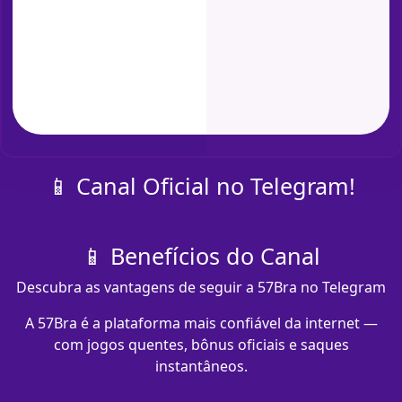
📱 Canal Oficial no Telegram!
📱 Benefícios do Canal
Descubra as vantagens de seguir a 57Bra no Telegram
A 57Bra é a plataforma mais confiável da internet —
com jogos quentes, bônus oficiais e saques
instantâneos.