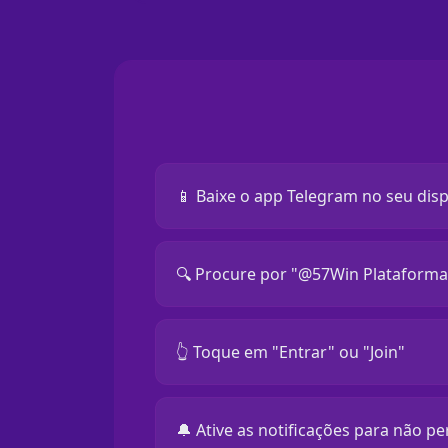
📱 Baixe o app Telegram no seu disp
🔍 Procure por "@57Win PlataformaO
👆 Toque em "Entrar" ou "Join"
🔔 Ative as notificações para não p