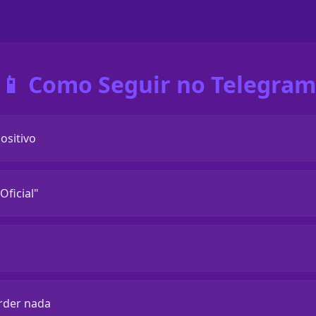
📱 Como Seguir no Telegram
ositivo
ficial"
erder nada