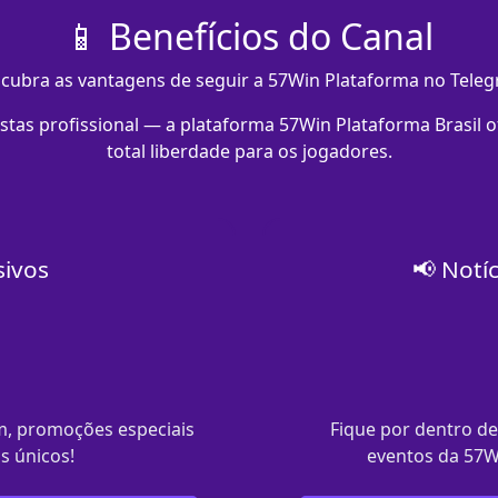
📱 Benefícios do Canal
cubra as vantagens de seguir a 57Win Plataforma no Tele
as profissional — a plataforma 57Win Plataforma Brasil of
total liberdade para os jogadores.
sivos
📢 Notí
m, promoções especiais
Fique por dentro d
s únicos!
eventos da 57W