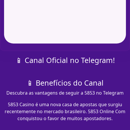
📱 Canal Oficial no Telegram!
📱 Benefícios do Canal
Descubra as vantagens de seguir a 5853 no Telegram
5853 Casino é uma nova casa de apostas que surgiu
recentemente no mercado brasileiro. 5853 Online Com
conquistou o favor de muitos apostadores.