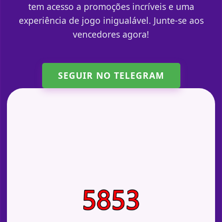
tem acesso a promoções incríveis e uma
experiência de jogo inigualável. Junte-se aos
vencedores agora!
SEGUIR NO TELEGRAM